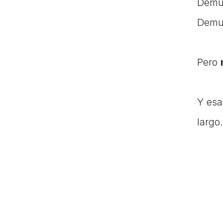
Demue
Demu
Pero 
Y esa
largo