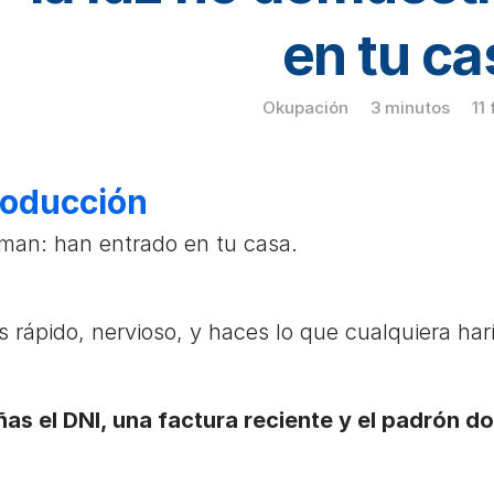
en tu ca
Okupación
3 minutos
11
roducción
aman: han entrado en tu casa.
s rápido, nervioso, y haces lo que cualquiera harí
as el DNI, una factura reciente y el padrón d