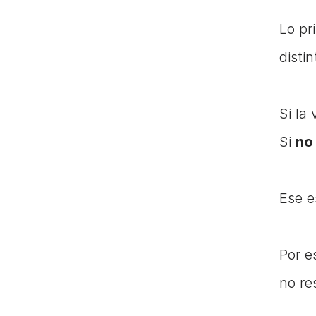
Lo pr
disti
Si la 
Si 
no
Ese e
Por e
no re