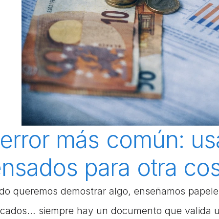
 error más común: us
nsados para otra co
o queremos demostrar algo, enseñamos papeles. E
ficados… siempre hay un documento que valida un