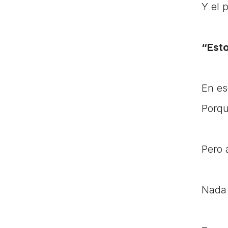
Y el p
“Esto
En es
Porqu
Pero 
Nada 