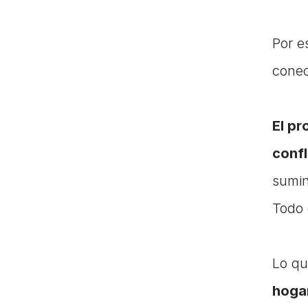
Por e
conec
El pr
confl
sumin
Todo 
hoga