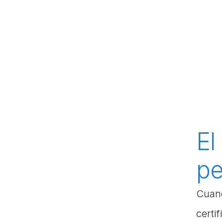
El
pe
Cuand
certi