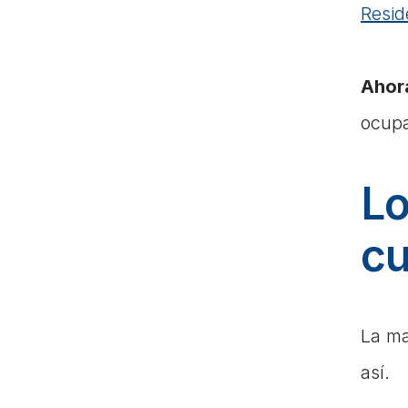
Resid
Ahora
ocupa
Lo
cu
La ma
así. 