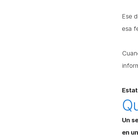
Ese d
esa f
Cuand
infor
Estat
Qu
Un se
en u