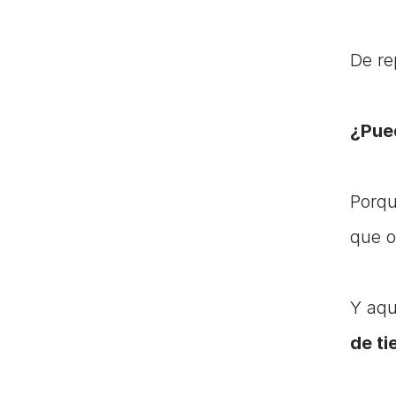
De re
¿Pue
Porqu
que o
Y aqu
de ti