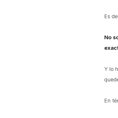
Es de
No so
exac
Y lo 
quede
En té