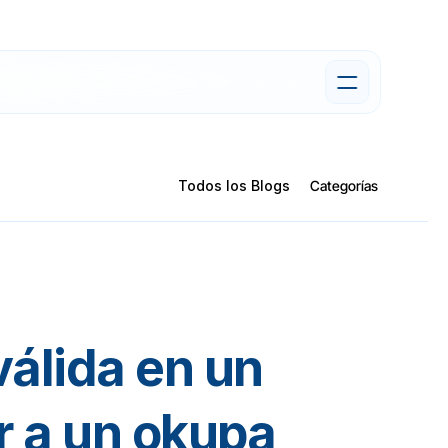
Todos los Blogs
Categorías
álida en un 
juzgado para echar a un okupa 